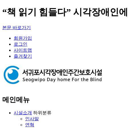
“책 읽기 힘들다” 시각장애인
본문 바로가기
회원가입
로그인
사이트맵
즐겨찾기
메인메뉴
시설소개
하위분류
인사말
연혁