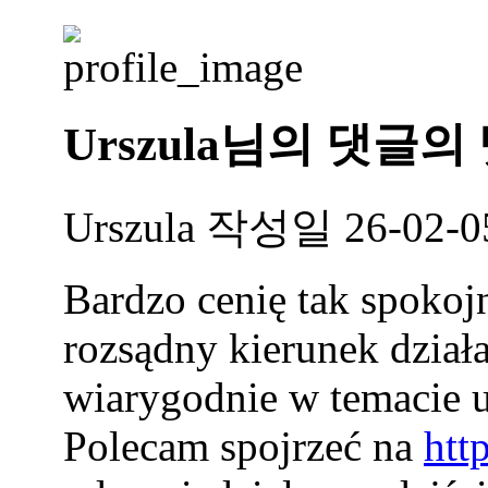
Urszula님의
댓글의
Urszula
작성일
26-02-0
Bardzo cenię tak spokoj
rozsądny kierunek dział
wiarygodnie w temacie 
Polecam spojrzeć na
htt