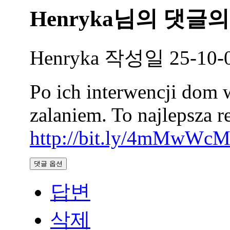
Henryka님의
댓글의
Henryka
작성일
25-10-
Po ich interwencji dom w
zalaniem. To najlepsza 
http://bit.ly/4mMwWc
댓글 옵션
답변
삭제