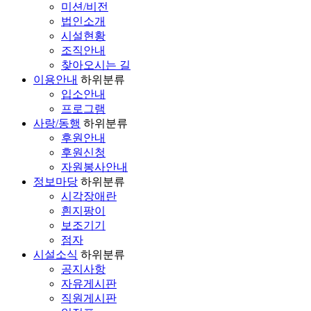
미션/비전
법인소개
시설현황
조직안내
찾아오시는 길
이용안내
하위분류
입소안내
프로그램
사랑/동행
하위분류
후원안내
후원신청
자원봉사안내
정보마당
하위분류
시각장애란
흰지팡이
보조기기
점자
시설소식
하위분류
공지사항
자유게시판
직원게시판