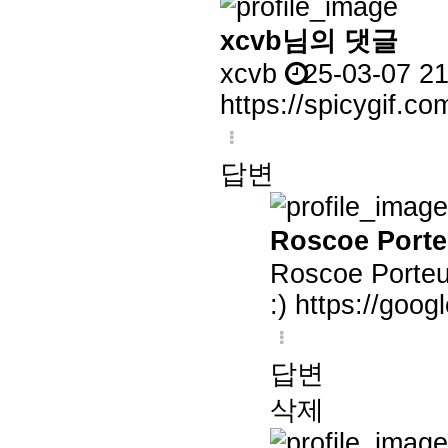
xcvb님의 댓글
xcvb
25-03-07 21
https://spicygif.co
답변
Roscoe Por
Roscoe Porte
:)
https://googl
답변
삭제