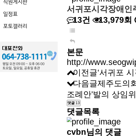
직원게시판
서귀포시각장애인
일정표
13건
13,979회
포토갤러리
본문
http://www.seogwi
이전글
‘서귀포 
다음글
제주도의회
조례안'발의 상임위
댓글
13
댓글목록
cvbn님의 댓글