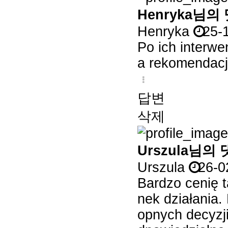
Henryka님의
Henryka
25-
Po ich interwe
a rekomendac
답변
삭제
Urszula님의
Urszula
26-0
Bardzo cenię 
nek działania.
opnych decyzj