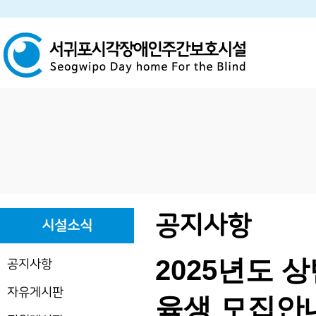
하위분류
하위분류
공지사항
시설소식
2025년도 
공지사항
자유게시판
육생 모집안