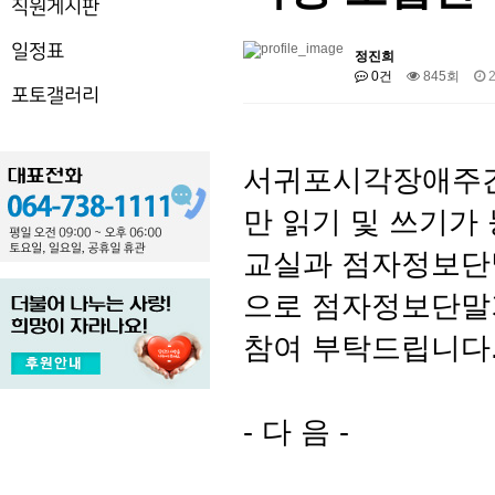
직원게시판
일정표
정진희
0건
845회
2
포토갤러리
서귀포시각장애주간
만 읽기 및 쓰기가
교실과 점자정보단
으로 점자정보단말
참여 부탁드립니다
- 다 음 -