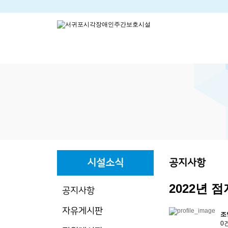
분류
하위분류
하위분류
시설소식
공지사항
2022년 
공지사항
자유게시판
조
0