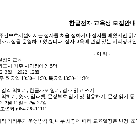
한글점자 교육생 모집안내
간보호시설에서는 점자를 처음 접하거나 점자를 배웠지만 읽기
점자교실을 운영하고 있습니다
.
점자교육에 관심 있는 시각장애인
-
아 래
-
글점자교육
귀포시 거주 시각장애인
5
명
2. 3
월
~ 2022. 12
월
주 월요일
10:30~11:30,
목요일
13;30~14:30)
 감각 익히기
,
한글자모 암기
,
점자 읽고 쓰기
 익히기
,
숫자
,
알파벳
,
문장부호 암기 및 활용하기
,
문장 읽기 등
2. 2
월
11
일
~ 2
월
22
일
조연화
(064-738-1111)
적 거리두기 운영방침 및 내부 사정에 따라 교육일정은 변경
,
조