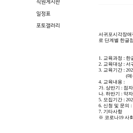
직원게시판
일정표
포토갤러리
서귀포시각장애주
로 단계별 한글
1.
교육과정
:
한
2.
교육대상
:
서
3.
교육기간
: 202
(
매
4.
교육내용
:
가
.
상반기
:
점자
나
.
하반기
:
약자
5.
모집기간
: 202
6.
신청 및 문의
:
7.
기타사항
※
코로나
19
사회