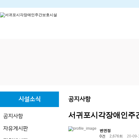
하위분류
하위분류
시설소식
공지사항
서귀포시각장애인주간보
공지사항
자유게시판
변연정
0건
2,676회
20-09-