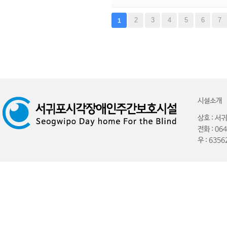
끝
2
3
4
5
6
7
1
시설소개
상호 : 
전화 : 06
우 : 6356