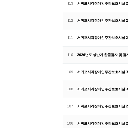
113
서귀포시각장애인주간보호시설 20
112
서귀포시각장애인주간보호시설 2
111
서귀포시각장애인주간보호시설 20
110
2026년도 상반기 한글점자 및 
109
서귀포시각장애인주간보호시설 직
108
서귀포시각장애인주간보호시설 계
107
서귀포시각장애인주간보호시설 20
106
서귀포시각장애인주간보호시설 20